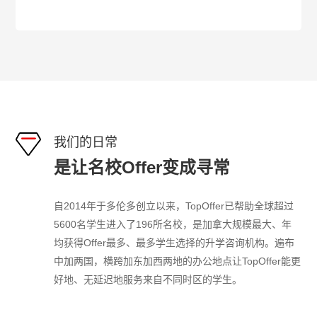
我们的日常
是让名校Offer变成寻常
⾃2014年于多伦多创⽴以来，TopOffer已帮助全球超过
5600名学⽣进⼊了196所名校，是加拿⼤规模最⼤、年
均获得Offer最多、最多学⽣选择的升学咨询机构。遍布
中加两国，横跨加东加⻄两地的办公地点让TopOffer能更
好地、⽆延迟地服务来⾃不同时区的学⽣。