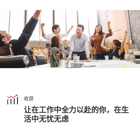
收获
让在⼯作中全⼒以赴的你，在⽣
活中⽆忧⽆虑